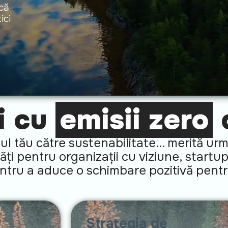
că
ici
i cu
emisii zero
l tău către sustenabilitate... merită urm
i pentru organizații cu viziune, startup
pentru a aduce o schimbare pozitivă pent
Strategia de