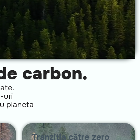
de carbon.
ate.
-uri
ru planeta
Tranziția către zero