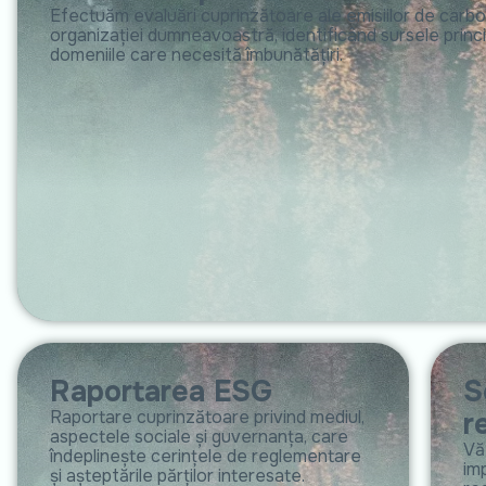
Efectuăm evaluări cuprinzătoare ale emisiilor de carbo
organizației dumneavoastră, identificând sursele princi
domeniile care necesită îmbunătățiri.
Raportarea ESG
S
Raportare cuprinzătoare privind mediul,
r
aspectele sociale și guvernanța, care
Vă 
îndeplinește cerințele de reglementare
im
și așteptările părților interesate.