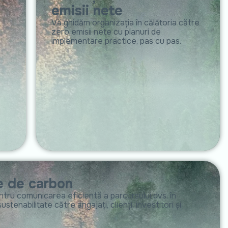
emisii nete
Vă ghidăm organizația în călătoria către
zero emisii nete cu planuri de
implementare practice, pas cu pas.
e de carbon
ntru comunicarea eficientă a parcursului dvs. în
stenabilitate către angajați, clienți, investitori și