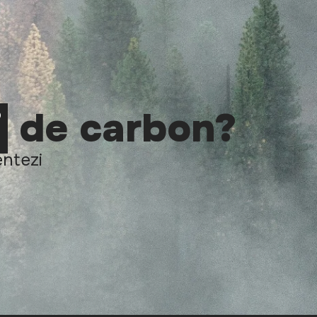
i
de carbon?
entezi