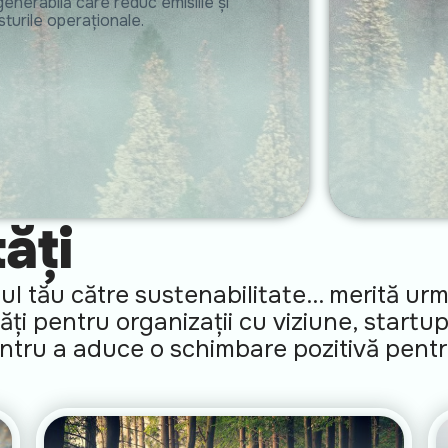
enerabilă care reduc emisiile și
sturile operaționale.
ăți
l tău către sustenabilitate... merită urm
i pentru organizații cu viziune, startup
pentru a aduce o schimbare pozitivă pent