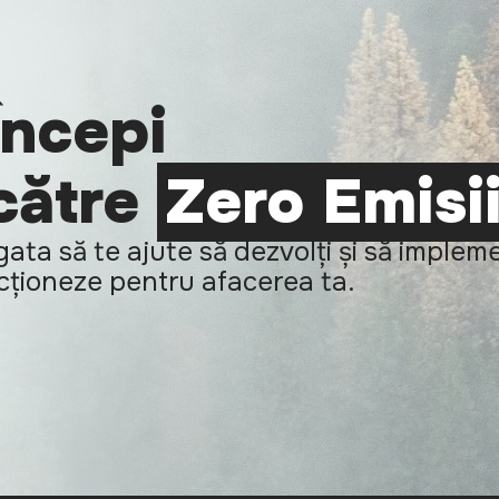
Începi
 către
Zero Emisi
ata să te ajute să dezvolți și să implem
ncționeze pentru afacerea ta.