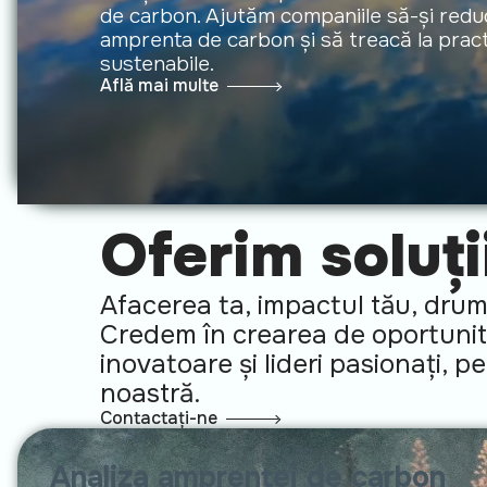
de carbon. Ajutăm companiile să-și redu
amprenta de carbon și să treacă la pract
sustenabile.
Află mai multe
Oferim soluți
Afacerea ta, impactul tău, drumu
Credem în crearea de oportunităț
inovatoare și lideri pasionați, 
noastră.
Contactați-ne
Analiza amprentei de carbon