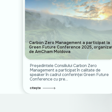
Carbon Zero Management a participat la
Green Future Conference 2025, organiza
de AmCham Moldova
Președintele Consiliului Carbon Zero
Management a participat în calitate de
speaker în cadrul conferinței Green Future
Conference cu pre…
citește