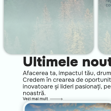
reg
co
Ultimele nout
Afacerea ta, impactul tău, drumu
Credem în crearea de oportunităț
inovatoare și lideri pasionați, 
noastră.
Vezi mai mult