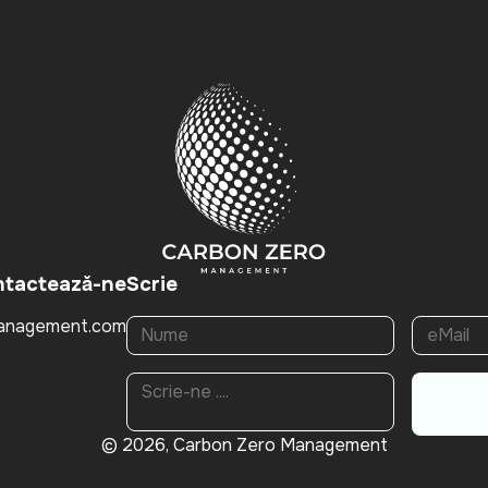
tacteazǎ-ne
Scrie
anagement.com
© 2026, Carbon Zero Management