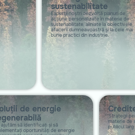
n ale
sustenabilitate
pale și
Experții noștri dezvoltă planuri de
acțiune personalizate în materie de
sustenabilitate, aliniate la obiectivele
afacerii dumneavoastră și la cele mai
bune practici din industrie.
oluții de energie
Credit
egenerabilă
Strategii pe
materie de su
ajutăm să identificați și să
publicul larg.
plementați oportunități de energie