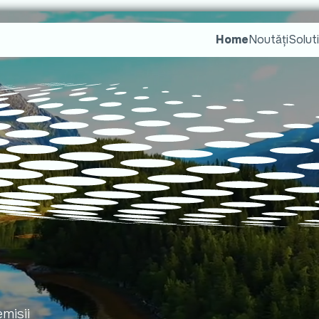
Home
Noutǎți
Soluti
emisii